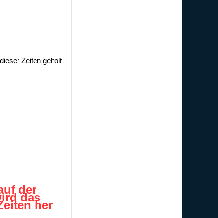
ieser Zeiten geholt
auf der
ird das
eiten her