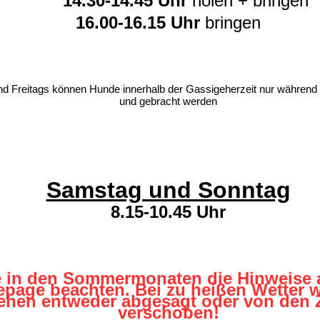
14.30-14.45 Uhr
holen + bringen
16.00-16.15 Uhr
bringen
d Freitags können Hunde innerhalb der Gassigeherzeit nur während d
und gebracht werden
Samstag und Sonntag
8.15-10.45 Uhr
e in den Sommermonaten die Hinweise 
page beachten. Bei zu heißen Wetter w
ehen entweder abgesagt oder von den Z
verschoben!