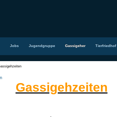
Jobs
Jugendgruppe
Gassigeher
Tierfriedhof
assigehzeiten
n
Gassigehzeiten