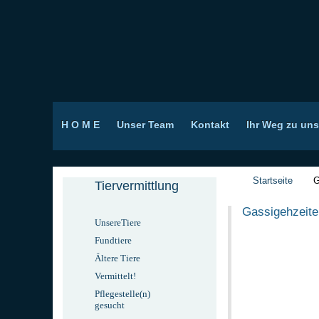
H O M E
Unser Team
Kontakt
Ihr Weg zu uns
Startseite
G
Tiervermittlung
Gassigehzeite
UnsereTiere
Fundtiere
Ältere Tiere
Vermittelt!
Pflegestelle(n)
gesucht