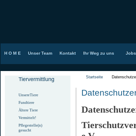
H O M E
Unser Team
Kontakt
Ihr Weg zu uns
Jobs
Startseite
Datenschutze
Tiervermittlung
Datenschutzer
UnsereTiere
Fundtiere
Datenschutze
Ältere Tiere
Vermittelt!
Tierschutzve
Pflegestelle(n)
gesucht
e.V.