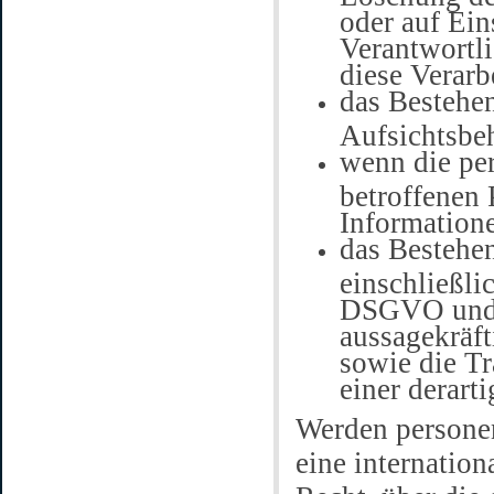
oder auf Ei
Verantwortl
diese Verarb
das Bestehen
Aufsichtsbe
wenn die pe
betroffenen 
Informatione
das Bestehe
einschließli
DSGVO und –
aussagekräft
sowie die T
einer derart
Werden personen
eine internation