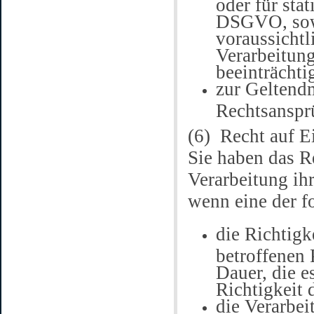
oder für sta
DSGVO, sowe
voraussichtl
Verarbeitun
beeinträchti
zur Geltend
Rechtsanspr
(6) Recht auf E
Sie haben das R
Verarbeitung ih
wenn eine der f
die Richtig
betroffenen 
Dauer, die e
Richtigkeit
die Verarbei