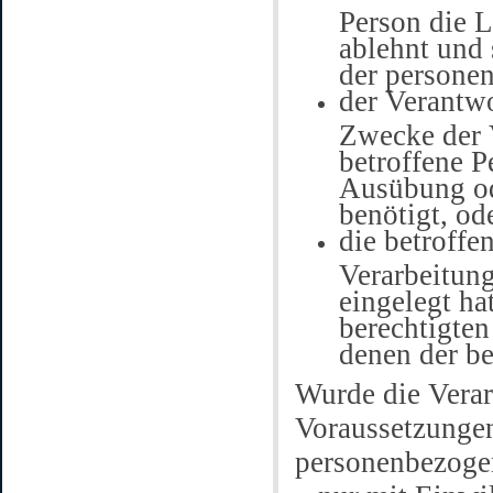
Person die 
ablehnt und
der persone
der Verantwo
Zwecke der V
betroffene P
Ausübung od
benötigt, od
die betroffe
Verarbeitun
eingelegt hat
berechtigte
denen der b
Wurde die Vera
Voraussetzungen
personenbezoge