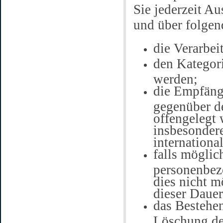
Sie jederzeit A
und über folgen
die Verarbe
den Kategori
werden;
die Empfäng
gegenüber d
offengelegt 
insbesondere
internationa
falls möglic
personenbezo
dies nicht m
dieser Dauer
das Bestehen
Löschung de