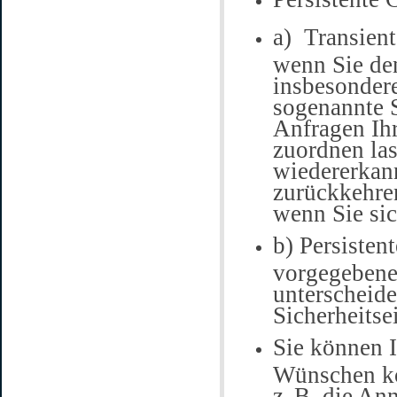
a)
Transient
wenn Sie de
insbesondere
sogenannte S
Anfragen Ih
zuordnen la
wiedererkan
zurückkehre
wenn Sie si
b) Persisten
vorgegebenen
unterscheide
Sicherheitse
Sie können I
Wünschen ko
z. B. die An