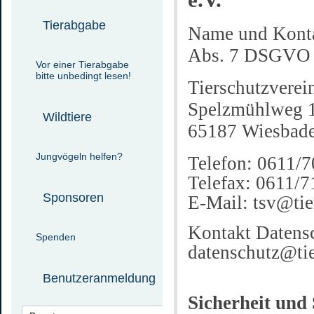
Tierabgabe
Name und Konta
Abs. 7 DSGVO
Vor einer Tierabgabe
bitte unbedingt lesen!
Tierschutzvere
Spelzmühlweg 
Wildtiere
65187 Wiesbad
Jungvögeln helfen?
Telefon: 0611/
Telefax: 0611/
Sponsoren
E-Mail: tsv@tie
Kontakt Datensc
Spenden
datenschutz@tie
Benutzeranmeldung
Sicherheit und