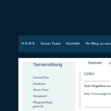
H O M E
Unser Team
Kontakt
Ihr Weg zu uns
Startseite
L
Tiervermittlung
Links
UnsereTiere
Fundtiere
Zum Vergrößern uns
Ältere Tiere
http://www.magict
Vermittelt!
Pflegestelle(n)
gesucht